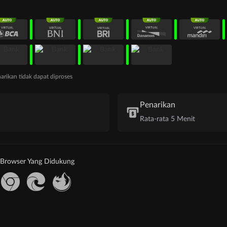
arikan tidak dapat diproses
Penarikan
Rata-rata 5 Menit
Browser Yang Didukung