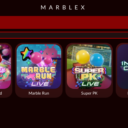
MARBLEX
d
Marble Run
Super PK