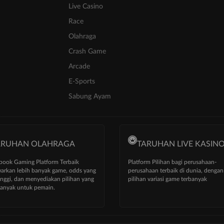
Live Casino
Race
Olahraga
Crash Game
Arcade
E-Sports
Sabung Ayam
ARUHAN OLAHRAGA
TARUHAN LIVE KASIN
book Gaming Platform Terbaik
Platform Pilihan bagi perusahaan-
rkan lebih banyak game, odds yang
perusahaan terbaik di dunia, dengan
tinggi, dan menyediakan pilihan yang
pilihan variasi game terbanyak
banyak untuk pemain.