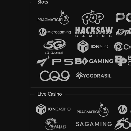
Slots
Live Casino