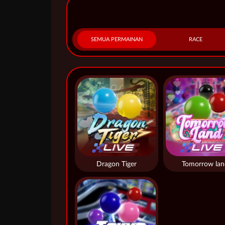
SEMUA PERMAINAN
RACE
Dragon Tiger
Tomorrow lan