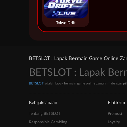
Tokyo Drift
BETSLOT : Lapak Bermain Game Online Zam
BETSLOT : Lapak Ber
BETSLOT
adalah lapak bermain game online zaman ini dengan pil
Kebijaksanaan
Platform
Tentang BETSLOT
Promosi
Responsible Gambling
Loyalty