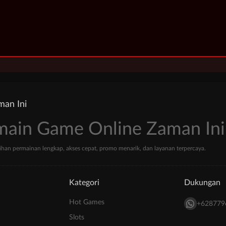
an Ini
main Game Online Zaman Ini
ihan permainan lengkap, akses cepat, promo menarik, dan layanan terpercaya.
Kategori
Dukungan
Hot Games
+628779
Slots