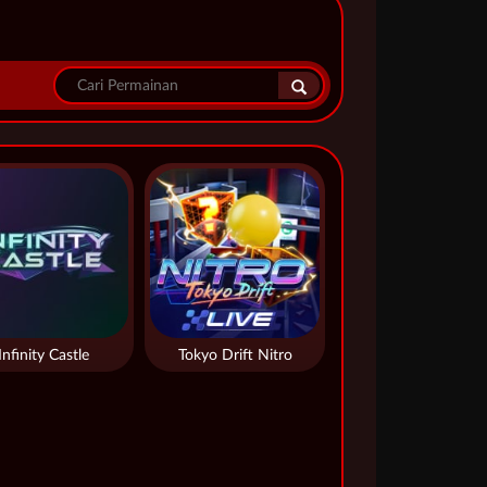
Infinity Castle
Tokyo Drift Nitro