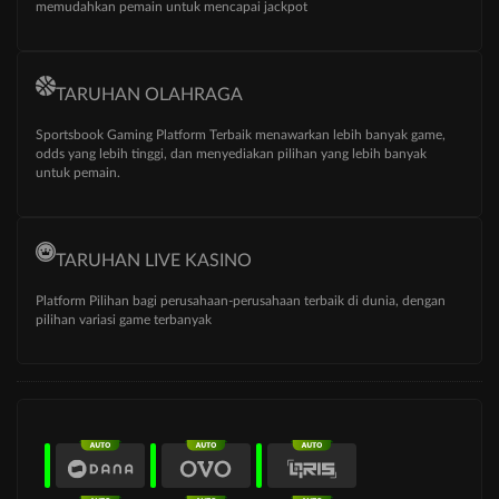
memudahkan pemain untuk mencapai jackpot
TARUHAN OLAHRAGA
Sportsbook Gaming Platform Terbaik menawarkan lebih banyak game,
odds yang lebih tinggi, dan menyediakan pilihan yang lebih banyak
untuk pemain.
TARUHAN LIVE KASINO
Platform Pilihan bagi perusahaan-perusahaan terbaik di dunia, dengan
pilihan variasi game terbanyak