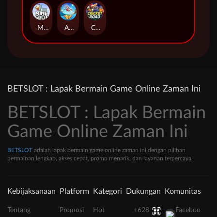
Mine Slot
AviaFly
Cricket Road
BETSLOT : Lapak Bermain Game Online Zaman Ini
BETSLOT : Lapak Bermain
Game Online Zaman Ini
BETSLOT
adalah lapak bermain game online zaman ini dengan pilihan
permainan lengkap, akses cepat, promo menarik, dan layanan terpercaya.
Kebijaksanaan
Platform
Kategori
Dukungan
Komunitas
Tentang
Promosi
Hot
+628
Faceboo