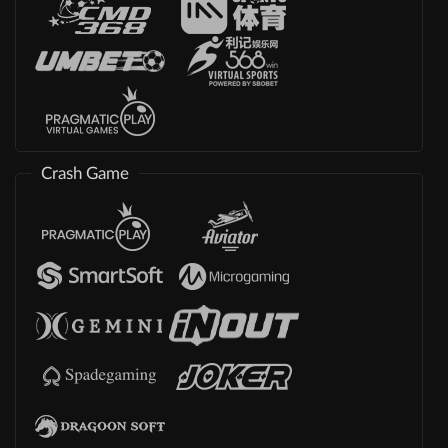
Crash Game