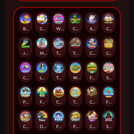
BalloniX
Chicken Road Ice
Wheel
Chicken vs Zombies
AVIA FLY 2
Chicken Road Bonus
Jumper
MegaBlock
Topo Mole
Twist San Quentin
Crash
Chicken Banana
Cryptos
Limbo
Twist X-mas
Wheel Out
Frog Jump
SugarDaddy
Pengu Sport
Frog Road
Chicken Shoot
Tower
Chicken Road Gold
Fish Road
Chicken Road Race
Diver
Fish Boom
Penalty Nations Cup
Chicken Road Vegas
Squid Gamebler