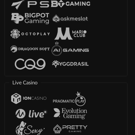
Live Casino