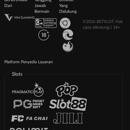
Dari
Jawab
Yang
Bermain
Didukung
©2026 BETSLOT. Hak
cipta dilindungi | 18+
Platform Penyedia Layanan
Slots