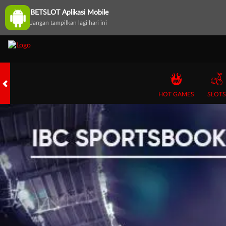
BETSLOT Aplikasi Mobile
Jangan tampilkan lagi hari ini
HOT GAMES
SLOTS