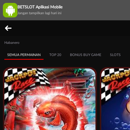
BETSLOT Aplikasi Mobile
Jangan tampilkan lagi hari ini
Habanero
SEMUA PERMAINAN
TOP 20
BONUS BUY GAME
SLOTS