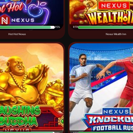
95%
RTP
Hot Hot Nexus
Nexus Wealth Inn