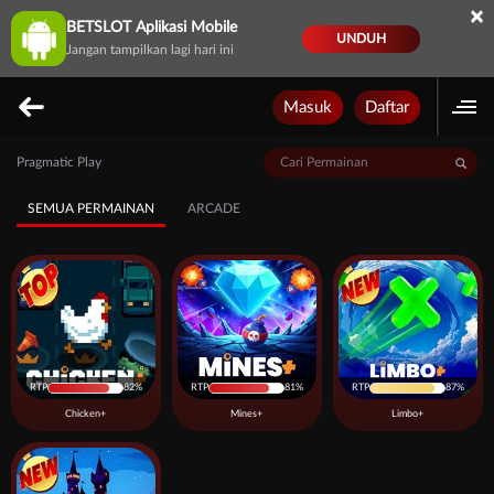
×
BETSLOT Aplikasi Mobile
UNDUH
Jangan tampilkan lagi hari ini
Masuk
Daftar
Pragmatic Play
SEMUA PERMAINAN
ARCADE
RTP
82%
RTP
81%
RTP
87%
Chicken+
Mines+
Limbo+